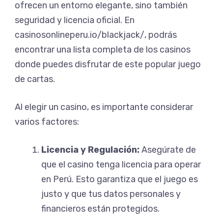
ofrecen un entorno elegante, sino también
seguridad y licencia oficial. En
casinosonlineperu.io/blackjack/, podrás
encontrar una lista completa de los casinos
donde puedes disfrutar de este popular juego
de cartas.
Al elegir un casino, es importante considerar
varios factores:
Licencia y Regulación:
Asegúrate de
que el casino tenga licencia para operar
en Perú. Esto garantiza que el juego es
justo y que tus datos personales y
financieros están protegidos.