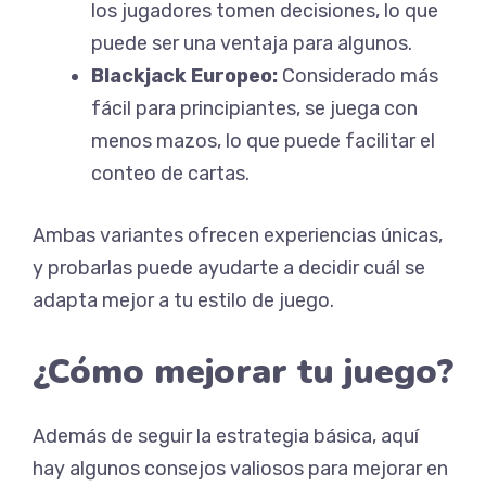
los jugadores tomen decisiones, lo que
puede ser una ventaja para algunos.
Blackjack Europeo:
Considerado más
fácil para principiantes, se juega con
menos mazos, lo que puede facilitar el
conteo de cartas.
Ambas variantes ofrecen experiencias únicas,
y probarlas puede ayudarte a decidir cuál se
adapta mejor a tu estilo de juego.
¿Cómo mejorar tu juego?
Además de seguir la estrategia básica, aquí
hay algunos consejos valiosos para mejorar en