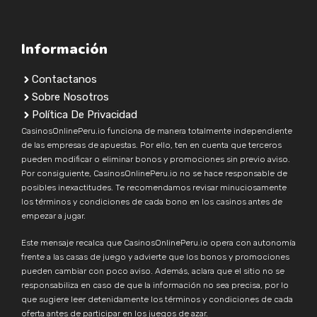
Información
Contactanos
Sobre Nosotros
Política De Privacidad
CasinosOnlinePeru.io funciona de manera totalmente independiente
de las empresas de apuestas. Por ello, ten en cuenta que terceros
pueden modificar o eliminar bonos y promociones sin previo aviso.
Por consiguiente, CasinosOnlinePeru.io no se hace responsable de
posibles inexactitudes. Te recomendamos revisar minuciosamente
los términos y condiciones de cada bono en los casinos antes de
empezar a jugar.
Este mensaje recalca que CasinosOnlinePeru.io opera con autonomía
frente a las casas de juego y advierte que los bonos y promociones
pueden cambiar con poco aviso. Además, aclara que el sitio no se
responsabiliza en caso de que la información no sea precisa, por lo
que sugiere leer detenidamente los términos y condiciones de cada
oferta antes de participar en los juegos de azar.