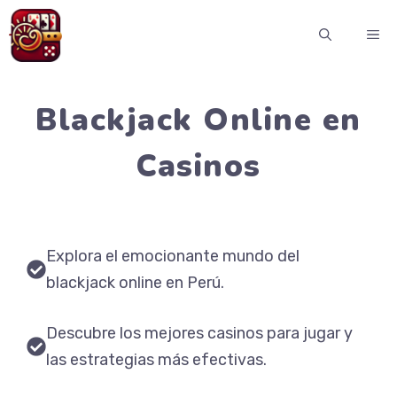
Skip
Me
to
content
Blackjack Online en
Casinos
Explora el emocionante mundo del
blackjack online en Perú.
Descubre los mejores casinos para jugar y
las estrategias más efectivas.