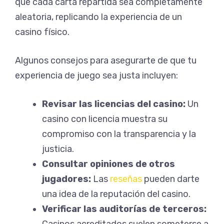
que cada carta repartida sea completamente
aleatoria, replicando la experiencia de un
casino físico.
Algunos consejos para asegurarte de que tu
experiencia de juego sea justa incluyen:
Revisar las licencias del casino:
Un
casino con licencia muestra su
compromiso con la transparencia y la
justicia.
Consultar opiniones de otros
jugadores:
Las
reseñas
pueden darte
una idea de la reputación del casino.
Verificar las auditorías de terceros:
Casinos acreditados suelen someterse a