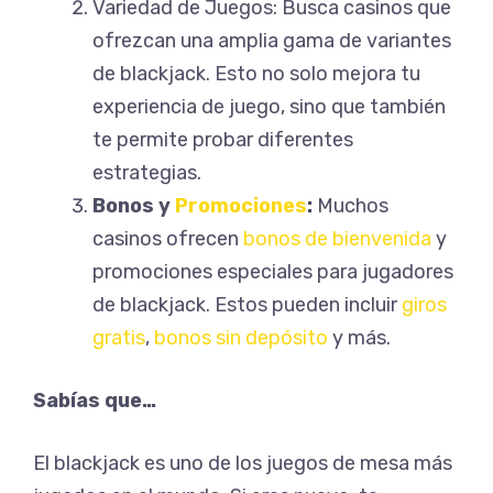
Variedad de Juegos: Busca casinos que
ofrezcan una amplia gama de variantes
de blackjack. Esto no solo mejora tu
experiencia de juego, sino que también
te permite probar diferentes
estrategias.
Bonos y
Promociones
:
Muchos
casinos ofrecen
bonos de bienvenida
y
promociones especiales para jugadores
de blackjack. Estos pueden incluir
giros
gratis
,
bonos sin depósito
y más.
Sabías que…
El blackjack es uno de los juegos de mesa más