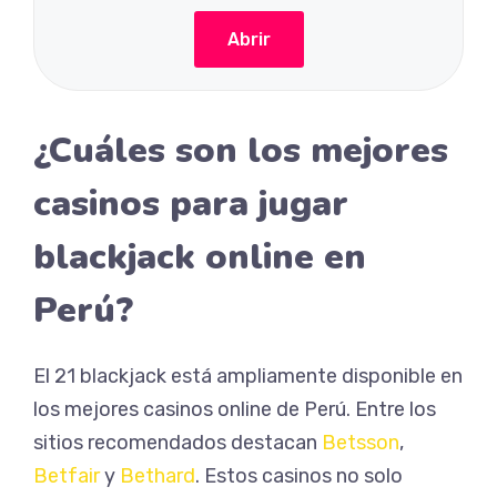
Abrir
¿Cuáles son los mejores
casinos para jugar
blackjack online en
Perú?
El 21 blackjack está ampliamente disponible en
los mejores casinos online de Perú. Entre los
sitios recomendados destacan
Betsson
,
Betfair
y
Bethard
. Estos casinos no solo