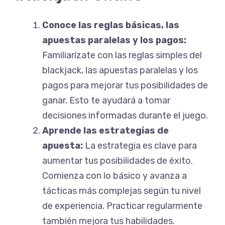
Conoce las reglas básicas, las
apuestas paralelas y los pagos:
Familiarízate con las reglas simples del
blackjack, las apuestas paralelas y los
pagos para mejorar tus posibilidades de
ganar. Esto te ayudará a tomar
decisiones informadas durante el juego.
Aprende las estrategias de
apuesta:
La estrategia es clave para
aumentar tus posibilidades de éxito.
Comienza con lo básico y avanza a
tácticas más complejas según tu nivel
de experiencia. Practicar regularmente
también mejora tus habilidades.