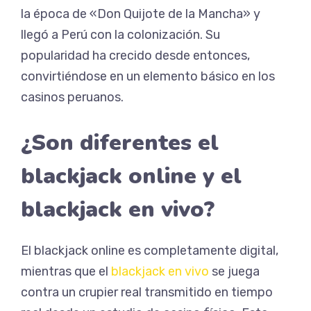
la época de «Don Quijote de la Mancha» y
llegó a Perú con la colonización. Su
popularidad ha crecido desde entonces,
convirtiéndose en un elemento básico en los
casinos peruanos.
¿Son diferentes el
blackjack online y el
blackjack en vivo?
El blackjack online es completamente digital,
mientras que el
blackjack en vivo
se juega
contra un crupier real transmitido en tiempo