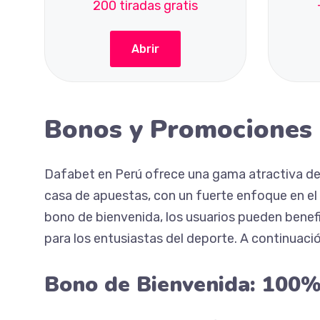
200 tiradas gratis
Abrir
Bonos y Promociones
Dafabet en Perú ofrece una gama atractiva d
casa de apuestas, con un fuerte enfoque en el
bono de bienvenida, los usuarios pueden benefi
para los entusiastas del deporte. A continuac
Bono de Bienvenida: 100%