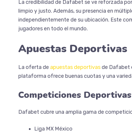
La credibilidad de Dafabet se ve reforzada por
limpio y justo. Además, su presencia en múlti
independientemente de su ubicación. Este comp
jugadores en todo el mundo.
Apuestas Deportivas
La oferta de
apuestas deportivas
de Dafabet e
plataforma ofrece buenas cuotas y una varieda
Competiciones Deportivas
Dafabet cubre una amplia gama de competicione
Liga MX México