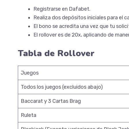
Registrarse en Dafabet.
Realiza dos depósitos iniciales para el 
El bono se acredita una vez que tu solic
El rollover es de 20x, aplicando de maner
Tabla de Rollover
Juegos
Todos los juegos (excluidos abajo)
Baccarat y 3 Cartas Brag
Ruleta