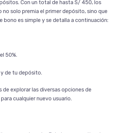
ósitos. Con un total de hasta S/ 450, los
no solo premia el primer depósito, sino que
e bono es simple y se detalla a continuación:
el 50%.
 y de tu depósito.
s de explorar las diversas opciones de
 para cualquier nuevo usuario.