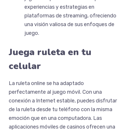
experiencias y estrategias en
plataformas de streaming, ofreciendo
una visión valiosa de sus enfoques de
juego.
Juega ruleta en tu
celular
La ruleta online se ha adaptado
perfectamente al juego móvil. Con una
conexión a Internet estable, puedes disfrutar
de la ruleta desde tu teléfono con la misma
emoción que en una computadora. Las
aplicaciones móviles de casinos ofrecen una