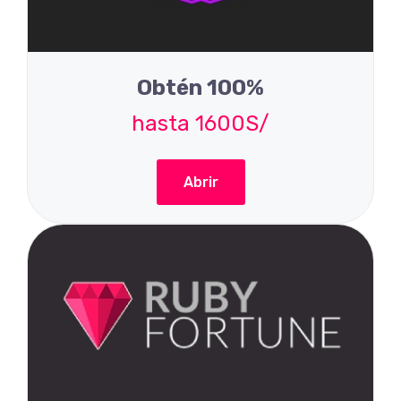
Obtén 100%
hasta 1600S/
Abrir