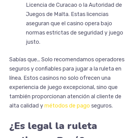
Licencia de Curacao o la Autoridad de
Juegos de Malta. Estas licencias
aseguran que el casino opera bajo
normas estrictas de seguridad y juego
justo.
Sabías que… Solo recomendamos operadores
seguros y confiables para jugar a la ruleta en
línea. Estos casinos no solo ofrecen una
experiencia de juego excepcional, sino que
también proporcionan atención al cliente de
alta calidad y
métodos de pago
seguros.
¿Es legal la ruleta