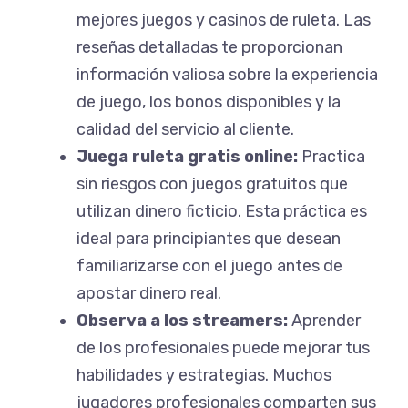
mejores juegos y casinos de ruleta. Las
reseñas detalladas te proporcionan
información valiosa sobre la experiencia
de juego, los bonos disponibles y la
calidad del servicio al cliente.
Juega ruleta gratis online:
Practica
sin riesgos con juegos gratuitos que
utilizan dinero ficticio. Esta práctica es
ideal para principiantes que desean
familiarizarse con el juego antes de
apostar dinero real.
Observa a los streamers:
Aprender
de los profesionales puede mejorar tus
habilidades y estrategias. Muchos
jugadores profesionales comparten sus