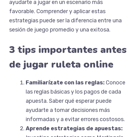
ayudarte a jugar en un escenario más
favorable. Comprender y aplicar estas
estrategias puede ser la diferencia entre una
sesión de juego promedio y una exitosa.
3 tips importantes antes
de jugar ruleta online
Familiarízate con las reglas:
Conoce
las reglas básicas y los pagos de cada
apuesta. Saber qué esperar puede
ayudarte a tomar decisiones más
informadas y a evitar errores costosos.
Aprende estrategias de apuestas: