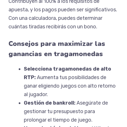
Contribuyen al 100% a los requisitos de
apuesta, y los pagos pueden ser significativos.
Con una calculadora, puedes determinar
cuántas tiradas recibirás con un bono.
Consejos para maximizar las
ganancias en tragamonedas
Selecciona tragamonedas de alto
RTP:
Aumenta tus posibilidades de
ganar eligiendo juegos con alto retorno
al jugador.
Gestión de bankroll:
Asegúrate de
gestionar tu presupuesto para
prolongar el tiempo de juego.