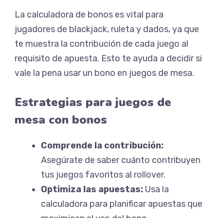
La calculadora de bonos es vital para
jugadores de blackjack, ruleta y dados, ya que
te muestra la contribución de cada juego al
requisito de apuesta. Esto te ayuda a decidir si
vale la pena usar un bono en juegos de mesa.
Estrategias para juegos de
mesa con bonos
Comprende la contribución:
Asegúrate de saber cuánto contribuyen
tus juegos favoritos al rollover.
Optimiza las apuestas:
Usa la
calculadora para planificar apuestas que