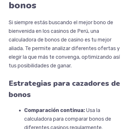
bonos
Si siempre estás buscando el mejor bono de
bienvenida en los casinos de Perú, una
calculadora de bonos de casino es tu mejor
aliada. Te permite analizar diferentes ofertas y
elegir la que más te convenga, optimizando así
tus posibilidades de ganar.
Estrategias para cazadores de
bonos
Comparación continua:
Usa la
calculadora para comparar bonos de
diferentes casinos regularmente.