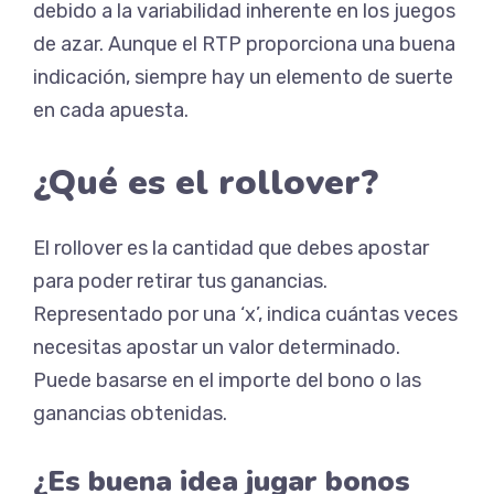
debido a la variabilidad inherente en los juegos
de azar. Aunque el RTP proporciona una buena
indicación, siempre hay un elemento de suerte
en cada apuesta.
¿Qué es el rollover?
El rollover es la cantidad que debes apostar
para poder retirar tus ganancias.
Representado por una ‘x’, indica cuántas veces
necesitas apostar un valor determinado.
Puede basarse en el importe del bono o las
ganancias obtenidas.
¿Es buena idea jugar bonos