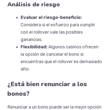
Análisis de riesgo
Evaluar el riesgo-beneficio:
Considera si el esfuerzo para cumplir
con el rollover vale las posibles
ganancias.
Flexibilidad:
Algunos casinos ofrecen
la opción de cancelar el bono si
encuentras que el rollover es demasiado
alto.
¿Está bien renunciar a los
bonos?
Renunciar a un bono puede ser la mejor opción