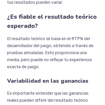
tus resultados pueden variar.
¿Es fiable el resultado teórico
esperado?
El resultado teórico se basa en el RTP% del
desarrollador del juego, obtenido a través de
pruebas simuladas. Esto proporciona una
media, pero puede no reflejar tu experiencia
exacta de juego.
Variabilidad en las ganancias
Es importante entender que las ganancias
reales pueden diferir del resultado teórico