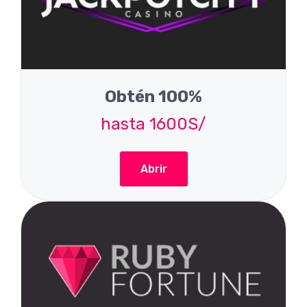
Obtén 100%
hasta 1600S/
Abrir