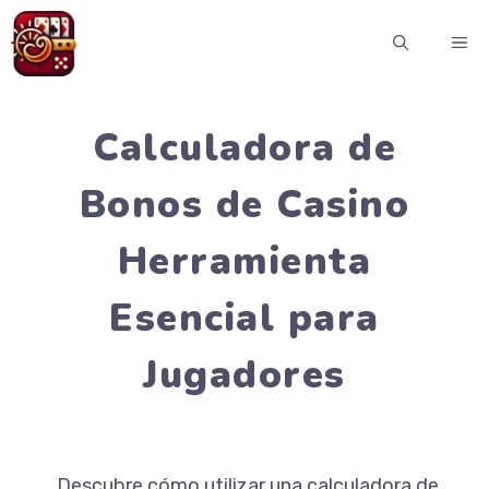
Skip
Me
to
content
Calculadora de
Bonos de Casino
Herramienta
Esencial para
Jugadores
Descubre cómo utilizar una calculadora de