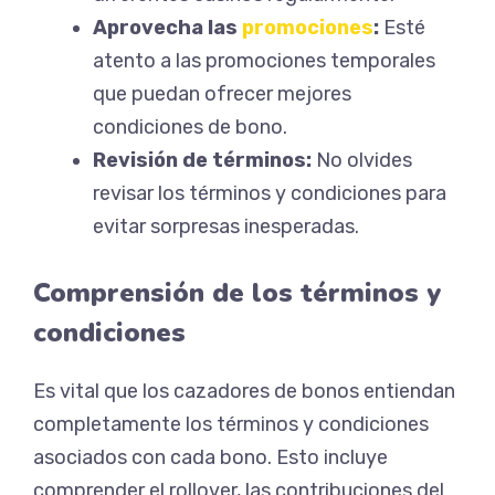
Aprovecha las
promociones
:
Esté
atento a las promociones temporales
que puedan ofrecer mejores
condiciones de bono.
Revisión de términos:
No olvides
revisar los términos y condiciones para
evitar sorpresas inesperadas.
Comprensión de los términos y
condiciones
Es vital que los cazadores de bonos entiendan
completamente los términos y condiciones
asociados con cada bono. Esto incluye
comprender el rollover, las contribuciones del