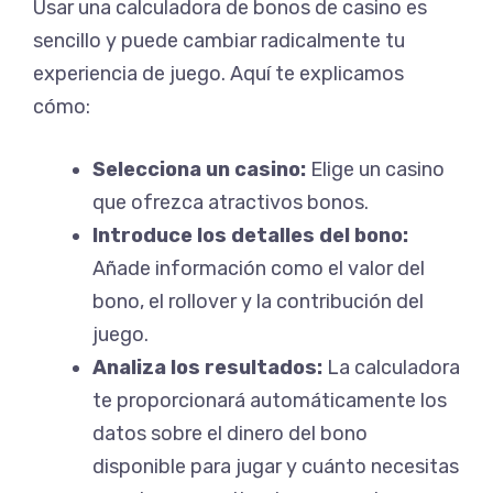
Usar una calculadora de bonos de casino es
sencillo y puede cambiar radicalmente tu
experiencia de juego. Aquí te explicamos
cómo:
Selecciona un casino:
Elige un casino
que ofrezca atractivos bonos.
Introduce los detalles del bono:
Añade información como el valor del
bono, el rollover y la contribución del
juego.
Analiza los resultados:
La calculadora
te proporcionará automáticamente los
datos sobre el dinero del bono
disponible para jugar y cuánto necesitas