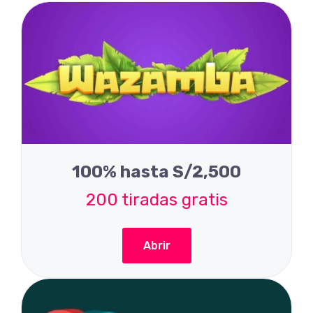
100% hasta S/2,500
200 tiradas gratis
Abrir