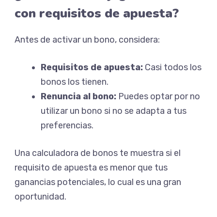
con requisitos de apuesta?
Antes de activar un bono, considera:
Requisitos de apuesta:
Casi todos los
bonos los tienen.
Renuncia al bono:
Puedes optar por no
utilizar un bono si no se adapta a tus
preferencias.
Una calculadora de bonos te muestra si el
requisito de apuesta es menor que tus
ganancias potenciales, lo cual es una gran
oportunidad.