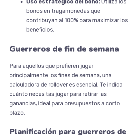
Uso estratégico del bono:
Utiliza los
bonos en tragamonedas que
contribuyan al 100% para maximizar los
beneficios.
Guerreros de fin de semana
Para aquellos que prefieren jugar
principalmente los fines de semana, una
calculadora de rollover es esencial. Te indica
cuánto necesitas jugar para retirar las
ganancias, ideal para presupuestos a corto
plazo.
Planificación para guerreros de