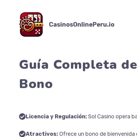
Skip
to
content
CasinosOnlinePeru.io
Guía Completa de
Bono
Licencia y Regulación:
Sol Casino opera ba
Atractivos:
Ofrece un bono de bienvenida 