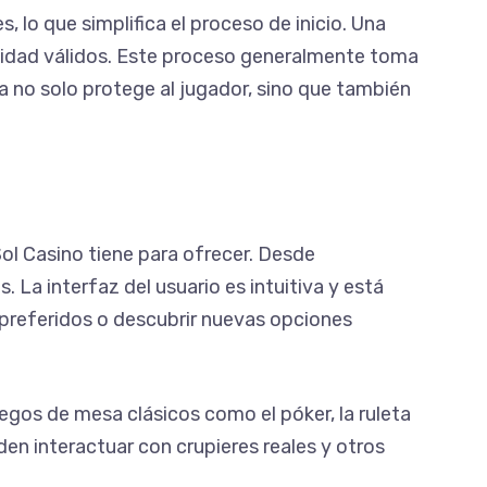
 lo que simplifica el proceso de inicio. Una
entidad válidos. Este proceso generalmente toma
ta no solo protege al jugador, sino que también
ol Casino tiene para ofrecer. Desde
La interfaz del usuario es intuitiva y está
 preferidos o descubrir nuevas opciones
gos de mesa clásicos como el póker, la ruleta
en interactuar con crupieres reales y otros