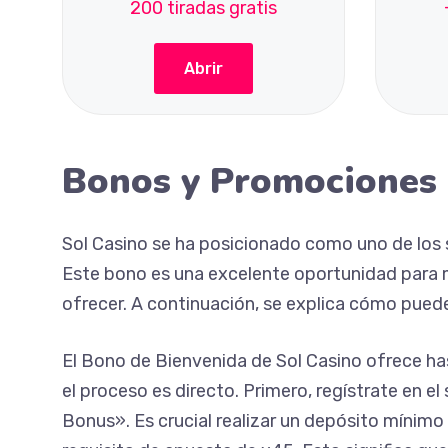
200 tiradas gratis
Abrir
Bonos y Promociones
Sol Casino se ha posicionado como uno de los s
Este bono es una excelente oportunidad para ma
ofrecer. A continuación, se explica cómo pue
El Bono de Bienvenida de Sol Casino ofrece ha
el proceso es directo. Primero, regístrate en e
Bonus». Es crucial realizar un depósito mínimo