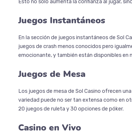
Esto no solo aumenta la confianza al jugar, si
Juegos Instantáneos
En la sección de juegos instantáneos de Sol Ca
juegos de crash menos conocidos pero igualme
emocionante, y también están disponibles en 
Juegos de Mesa
Los juegos de mesa de Sol Casino ofrecen una s
variedad puede no ser tan extensa como en otr
20 juegos de ruleta y 30 opciones de póker.
Casino en Vivo