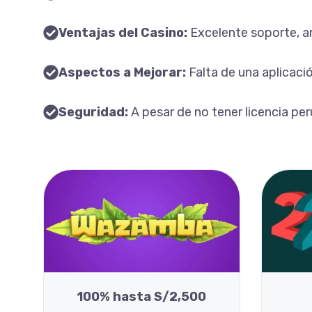
Ventajas del Casino:
Excelente soporte, a
Aspectos a Mejorar:
Falta de una aplicaci
Seguridad:
A pesar de no tener licencia pe
100% hasta S/2,500