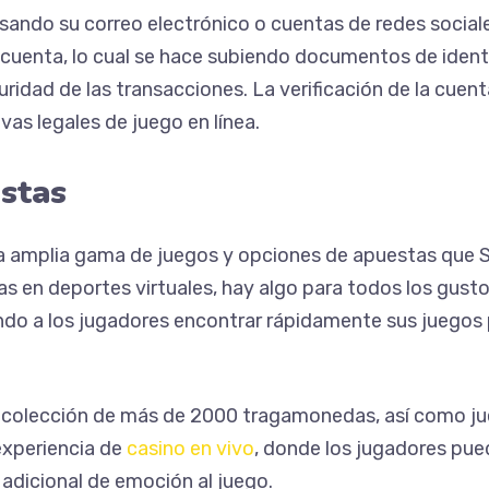
sando su correo electrónico o cuentas de redes sociales,
 tu cuenta, lo cual se hace subiendo documentos de id
uridad de las transacciones. La verificación de la cuen
as legales de juego en línea.
stas
la amplia gama de juegos y opciones de apuestas que S
n deportes virtuales, hay algo para todos los gustos. 
endo a los jugadores encontrar rápidamente sus juegos
 colección de más de 2000 tragamonedas, así como jue
experiencia de
casino en vivo
, donde los jugadores pued
 adicional de emoción al juego.