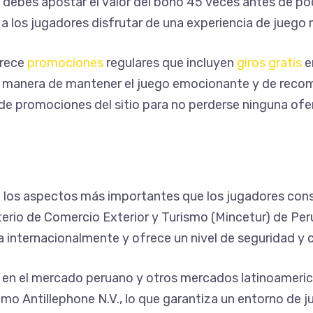
e debes apostar el valor del bono 45 veces antes de po
 a los jugadores disfrutar de una experiencia de jueg
frece
promociones
regulares que incluyen
giros gratis
e
 manera de mantener el juego emocionante y de recompe
de promociones del sitio para no perderse ninguna ofer
de los aspectos más importantes que los jugadores cons
terio de Comercio Exterior y Turismo (Mincetur) de Perú
a internacionalmente y ofrece un nivel de seguridad y c
ón en el mercado peruano y otros mercados latinoameri
o Antillephone N.V., lo que garantiza un entorno de ju