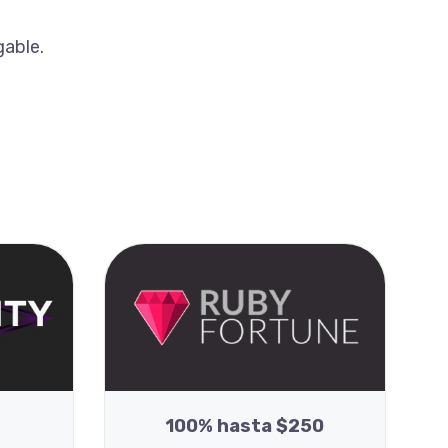
gable.
100% hasta $250