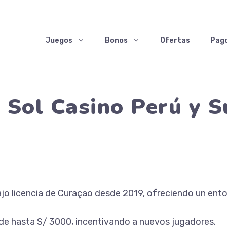
Juegos
Bonos
Ofertas
Pag
 Sol Casino Perú y S
jo licencia de Curaçao desde 2019, ofreciendo un ento
de hasta S/ 3000, incentivando a nuevos jugadores.