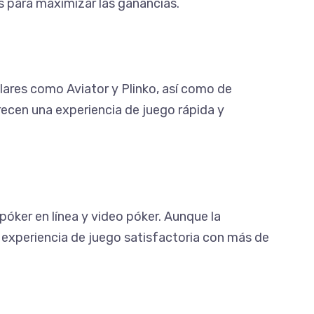
as para maximizar las ganancias.
lares como Aviator y Plinko, así como de
ecen una experiencia de juego rápida y
póker en línea y video póker. Aunque la
 experiencia de juego satisfactoria con más de