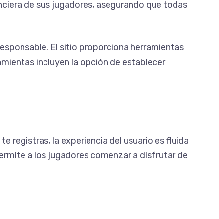
anciera de sus jugadores, asegurando que todas
responsable. El sitio proporciona herramientas
amientas incluyen la opción de establecer
 registras, la experiencia del usuario es fluida
permite a los jugadores comenzar a disfrutar de