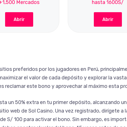
+1,500 Mercados
hasta 1600S/
Abrir
Abrir
itios preferidos por los jugadores en Perú, principalm
ximizar el valor de cada depósito y explorar la vasta 
des reclamar este bono y aprovechar al máximo esta p
sta un 50% extra en tu primer depósito, alcanzando u
l sitio web de Sol Casino. Una vez registrado, dirígete 
 de S/ 100 para activar el bono. Sin embargo, es impor