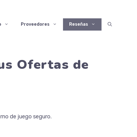
o
Proveedores
Reseñas
us Ofertas de
rno de juego seguro.