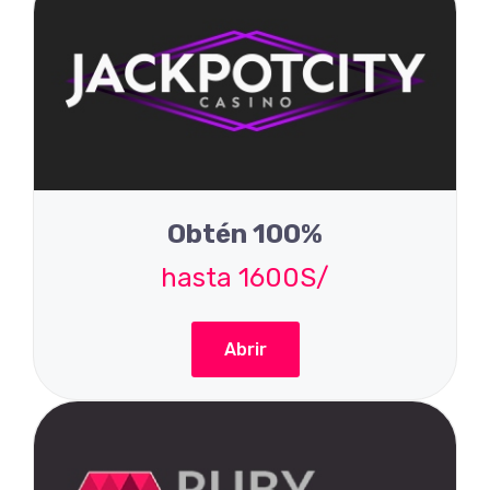
Obtén 100%
hasta 1600S/
Abrir