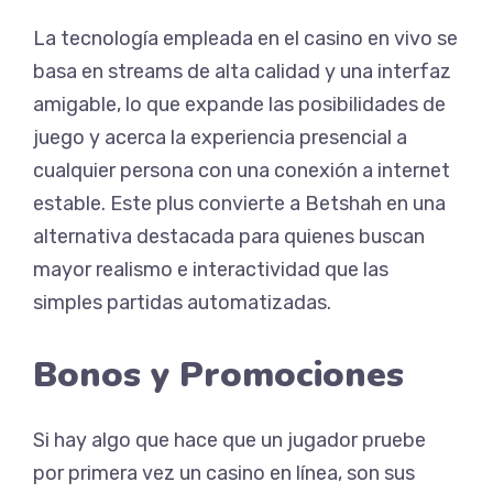
La tecnología empleada en el casino en vivo se
basa en streams de alta calidad y una interfaz
amigable, lo que expande las posibilidades de
juego y acerca la experiencia presencial a
cualquier persona con una conexión a internet
estable. Este plus convierte a Betshah en una
alternativa destacada para quienes buscan
mayor realismo e interactividad que las
simples partidas automatizadas.
Bonos y Promociones
Si hay algo que hace que un jugador pruebe
por primera vez un casino en línea, son sus