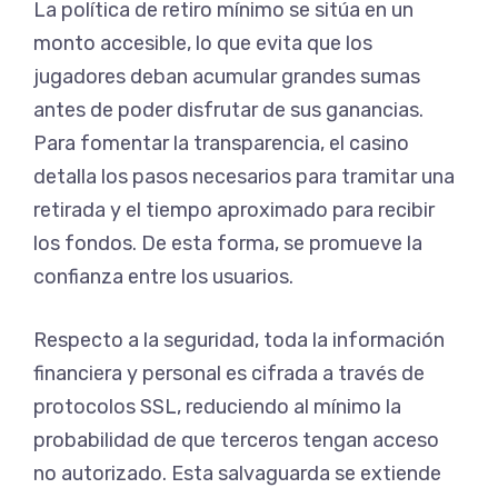
La política de retiro mínimo se sitúa en un
monto accesible, lo que evita que los
jugadores deban acumular grandes sumas
antes de poder disfrutar de sus ganancias.
Para fomentar la transparencia, el casino
detalla los pasos necesarios para tramitar una
retirada y el tiempo aproximado para recibir
los fondos. De esta forma, se promueve la
confianza entre los usuarios.
Respecto a la seguridad, toda la información
financiera y personal es cifrada a través de
protocolos SSL, reduciendo al mínimo la
probabilidad de que terceros tengan acceso
no autorizado. Esta salvaguarda se extiende