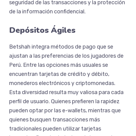
seguridad de las transacciones y la protección
de la información confidencial.
Depósitos Ágiles
Betshah integra métodos de pago que se
ajustan a las preferencias de los jugadores de
Perú. Entre las opciones más usuales se
encuentran tarjetas de crédito y débito,
monederos electrónicos y criptomonedas.
Esta diversidad resulta muy valiosa para cada
perfil de usuario. Quienes prefieren la rapidez
pueden optar por las e-wallets, mientras que
quienes busquen transacciones más
tradicionales pueden utilizar tarjetas