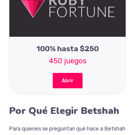
100% hasta $250
450 juegos
Abrir
Por Qué Elegir Betshah
Para quienes se preguntan qué hace a Betshah