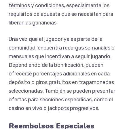
términos y condiciones, especialmente los
requisitos de apuesta que se necesitan para
liberar las ganancias.
Una vez que el jugador ya es parte de la
comunidad, encuentra recargas semanales o
mensuales que incentivan a seguir jugando.
Dependiendo de la bonificación, pueden
ofrecerse porcentajes adicionales en cada
depósito o giros gratuitos en tragamonedas
seleccionadas. También se pueden presentar
ofertas para secciones específicas, como el
casino en vivo o jackpots progresivos.
Reembolsos Especiales