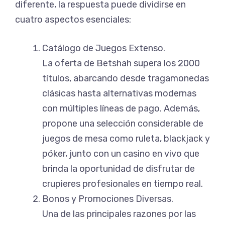
diferente, la respuesta puede dividirse en
cuatro aspectos esenciales:
Catálogo de Juegos Extenso.
La oferta de Betshah supera los 2000
títulos, abarcando desde tragamonedas
clásicas hasta alternativas modernas
con múltiples líneas de pago. Además,
propone una selección considerable de
juegos de mesa como ruleta, blackjack y
póker, junto con un casino en vivo que
brinda la oportunidad de disfrutar de
crupieres profesionales en tiempo real.
Bonos y Promociones Diversas.
Una de las principales razones por las