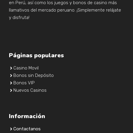
en Perú, así como los juegos y bonos de casino más
llamativos del mercado peruano. ¡Simplemente relájate
y disfruta!
Páginas populares
Casino Movil
Bonos sin Depósito
Bonos VIP
Nuevos Casinos
Información
Contactanos