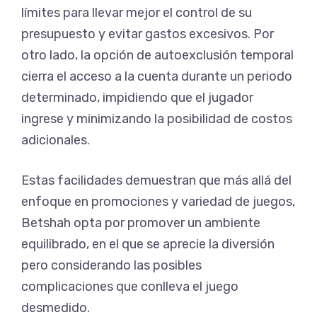
límites para llevar mejor el control de su
presupuesto y evitar gastos excesivos. Por
otro lado, la opción de autoexclusión temporal
cierra el acceso a la cuenta durante un periodo
determinado, impidiendo que el jugador
ingrese y minimizando la posibilidad de costos
adicionales.
Estas facilidades demuestran que más allá del
enfoque en promociones y variedad de juegos,
Betshah opta por promover un ambiente
equilibrado, en el que se aprecie la diversión
pero considerando las posibles
complicaciones que conlleva el juego
desmedido.