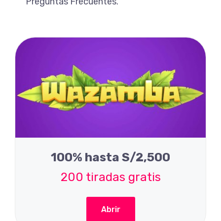
Preguntas Frecuentes.
100% hasta S/2,500
200 tiradas gratis
Abrir