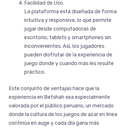
Facilidad de Uso.
La plataforma está diseñada de forma
intuitiva y responsive, lo que permite
jugar desde computadoras de
escritorio, tablets y smartphones sin
inconvenientes. Así, los jugadores
pueden disfrutar de la experiencia de
juego donde y cuando más les resulte
práctico.
Este conjunto de ventajas hace que la
experiencia en Betshah sea especialmente
valorada por el público peruano, un mercado
donde la cultura de los juegos de azar en línea
continúa en auge y cada día gana más