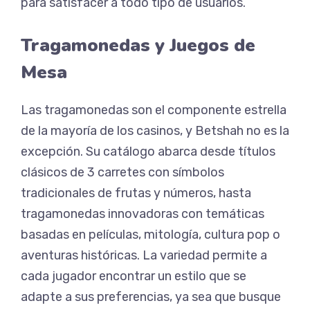
para satisfacer a todo tipo de usuarios.
Tragamonedas y Juegos de
Mesa
Las tragamonedas son el componente estrella
de la mayoría de los casinos, y Betshah no es la
excepción. Su catálogo abarca desde títulos
clásicos de 3 carretes con símbolos
tradicionales de frutas y números, hasta
tragamonedas innovadoras con temáticas
basadas en películas, mitología, cultura pop o
aventuras históricas. La variedad permite a
cada jugador encontrar un estilo que se
adapte a sus preferencias, ya sea que busque