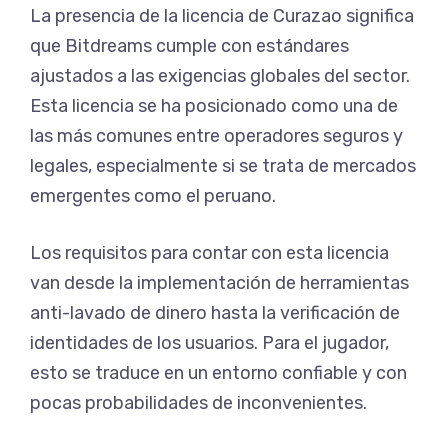
La presencia de la licencia de Curazao significa
que Bitdreams cumple con estándares
ajustados a las exigencias globales del sector.
Esta licencia se ha posicionado como una de
las más comunes entre operadores seguros y
legales, especialmente si se trata de mercados
emergentes como el peruano.
Los requisitos para contar con esta licencia
van desde la implementación de herramientas
anti-lavado de dinero hasta la verificación de
identidades de los usuarios. Para el jugador,
esto se traduce en un entorno confiable y con
pocas probabilidades de inconvenientes.