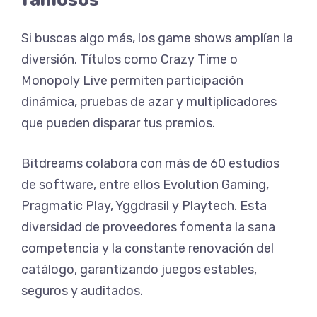
Si buscas algo más, los game shows amplían la
diversión. Títulos como Crazy Time o
Monopoly Live permiten participación
dinámica, pruebas de azar y multiplicadores
que pueden disparar tus premios.
Bitdreams colabora con más de 60 estudios
de software, entre ellos Evolution Gaming,
Pragmatic Play, Yggdrasil y Playtech. Esta
diversidad de proveedores fomenta la sana
competencia y la constante renovación del
catálogo, garantizando juegos estables,
seguros y auditados.