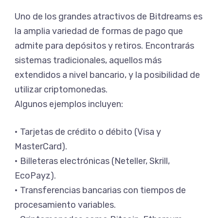
Uno de los grandes atractivos de Bitdreams es
la amplia variedad de formas de pago que
admite para depósitos y retiros. Encontrarás
sistemas tradicionales, aquellos más
extendidos a nivel bancario, y la posibilidad de
utilizar criptomonedas.
Algunos ejemplos incluyen:
• Tarjetas de crédito o débito (Visa y
MasterCard).
• Billeteras electrónicas (Neteller, Skrill,
EcoPayz).
• Transferencias bancarias con tiempos de
procesamiento variables.