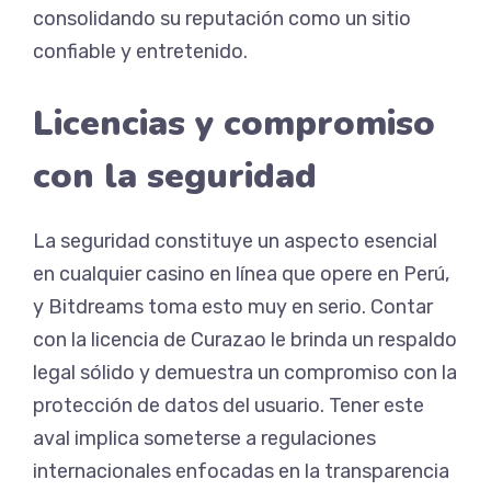
consolidando su reputación como un sitio
confiable y entretenido.
Licencias y compromiso
con la seguridad
La seguridad constituye un aspecto esencial
en cualquier casino en línea que opere en Perú,
y Bitdreams toma esto muy en serio. Contar
con la licencia de Curazao le brinda un respaldo
legal sólido y demuestra un compromiso con la
protección de datos del usuario. Tener este
aval implica someterse a regulaciones
internacionales enfocadas en la transparencia