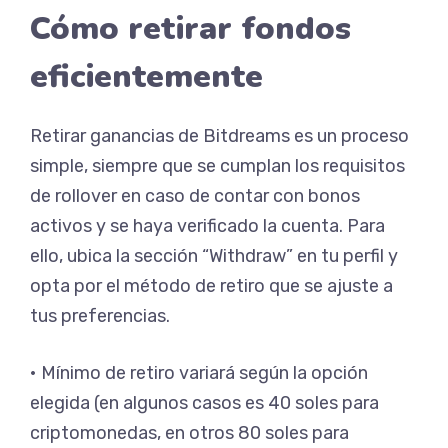
Cómo retirar fondos
eficientemente
Retirar ganancias de Bitdreams es un proceso
simple, siempre que se cumplan los requisitos
de rollover en caso de contar con bonos
activos y se haya verificado la cuenta. Para
ello, ubica la sección “Withdraw” en tu perfil y
opta por el método de retiro que se ajuste a
tus preferencias.
• Mínimo de retiro variará según la opción
elegida (en algunos casos es 40 soles para
criptomonedas, en otros 80 soles para