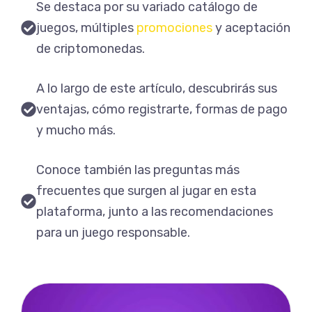
Se destaca por su variado catálogo de
juegos, múltiples
promociones
y aceptación
de criptomonedas.
A lo largo de este artículo, descubrirás sus
ventajas, cómo registrarte, formas de pago
y mucho más.
Conoce también las preguntas más
frecuentes que surgen al jugar en esta
plataforma, junto a las recomendaciones
para un juego responsable.