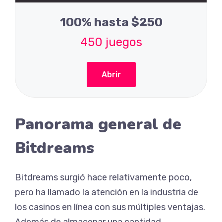
100% hasta $250
450 juegos
Abrir
Panorama general de
Bitdreams
Bitdreams surgió hace relativamente poco,
pero ha llamado la atención en la industria de
los casinos en línea con sus múltiples ventajas.
Además de almacenar una cantidad