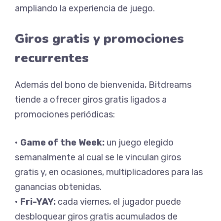
ampliando la experiencia de juego.
Giros gratis y promociones
recurrentes
Además del bono de bienvenida, Bitdreams
tiende a ofrecer giros gratis ligados a
promociones periódicas:
•
Game of the Week:
un juego elegido
semanalmente al cual se le vinculan giros
gratis y, en ocasiones, multiplicadores para las
ganancias obtenidas.
•
Fri-YAY:
cada viernes, el jugador puede
desbloquear giros gratis acumulados de