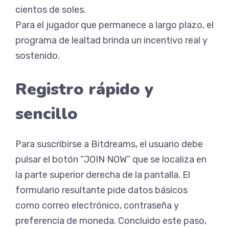
cientos de soles.
Para el jugador que permanece a largo plazo, el
programa de lealtad brinda un incentivo real y
sostenido.
Registro rápido y
sencillo
Para suscribirse a Bitdreams, el usuario debe
pulsar el botón “JOIN NOW” que se localiza en
la parte superior derecha de la pantalla. El
formulario resultante pide datos básicos
como correo electrónico, contraseña y
preferencia de moneda. Concluido este paso,