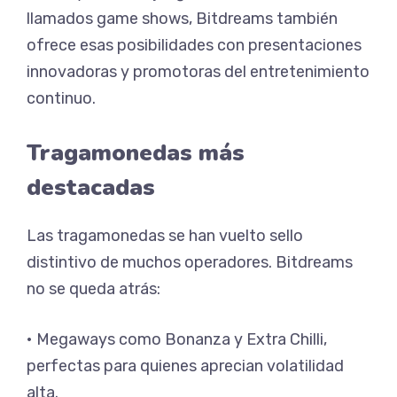
llamados game shows, Bitdreams también
ofrece esas posibilidades con presentaciones
innovadoras y promotoras del entretenimiento
continuo.
Tragamonedas más
destacadas
Las tragamonedas se han vuelto sello
distintivo de muchos operadores. Bitdreams
no se queda atrás:
• Megaways como Bonanza y Extra Chilli,
perfectas para quienes aprecian volatilidad
alta.