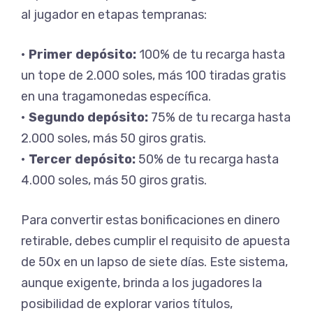
al jugador en etapas tempranas:
•
Primer depósito:
100% de tu recarga hasta
un tope de 2.000 soles, más 100 tiradas gratis
en una tragamonedas específica.
•
Segundo depósito:
75% de tu recarga hasta
2.000 soles, más 50 giros gratis.
•
Tercer depósito:
50% de tu recarga hasta
4.000 soles, más 50 giros gratis.
Para convertir estas bonificaciones en dinero
retirable, debes cumplir el requisito de apuesta
de 50x en un lapso de siete días. Este sistema,
aunque exigente, brinda a los jugadores la
posibilidad de explorar varios títulos,