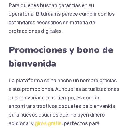
Para quienes buscan garantías en su
operatoria, Bitdreams parece cumplir con los
estándares necesarios en materia de
protecciones digitales.
Promociones y bono de
bienvenida
La plataforma se ha hecho un nombre gracias
a sus promociones. Aunque las actualizaciones
pueden variar con el tiempo, es común
encontrar atractivos paquetes de bienvenida
para nuevos usuarios que incluyen dinero
adicional y
giros gratis
, perfectos para