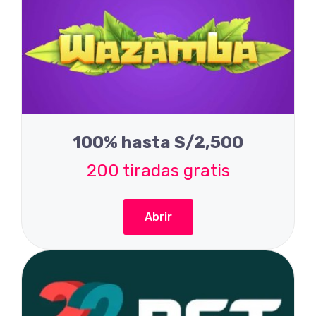
100% hasta S/2,500
200 tiradas gratis
Abrir