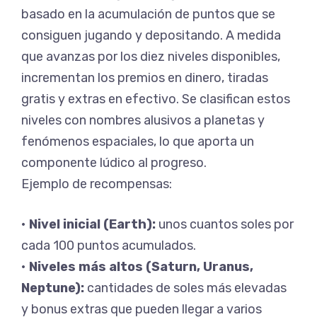
basado en la acumulación de puntos que se
consiguen jugando y depositando. A medida
que avanzas por los diez niveles disponibles,
incrementan los premios en dinero, tiradas
gratis y extras en efectivo. Se clasifican estos
niveles con nombres alusivos a planetas y
fenómenos espaciales, lo que aporta un
componente lúdico al progreso.
Ejemplo de recompensas:
•
Nivel inicial (Earth):
unos cuantos soles por
cada 100 puntos acumulados.
•
Niveles más altos (Saturn, Uranus,
Neptune):
cantidades de soles más elevadas
y bonus extras que pueden llegar a varios