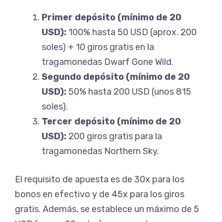
Primer depósito (mínimo de 20
USD):
100% hasta 50 USD (aprox. 200
soles) + 10 giros gratis en la
tragamonedas Dwarf Gone Wild.
Segundo depósito (mínimo de 20
USD):
50% hasta 200 USD (unos 815
soles).
Tercer depósito (mínimo de 20
USD):
200 giros gratis para la
tragamonedas Northern Sky.
El requisito de apuesta es de 30x para los
bonos en efectivo y de 45x para los giros
gratis. Además, se establece un máximo de 5