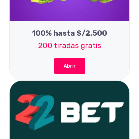
100% hasta S/2,500
200 tiradas gratis
Abrir