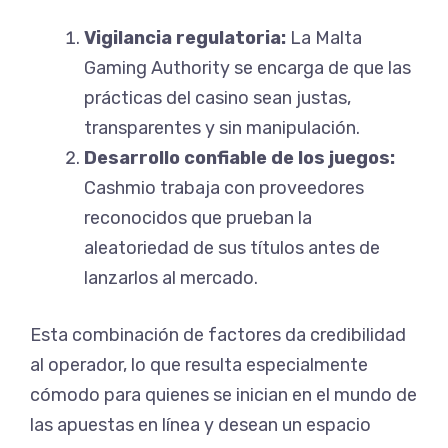
Vigilancia regulatoria:
La Malta
Gaming Authority se encarga de que las
prácticas del casino sean justas,
transparentes y sin manipulación.
Desarrollo confiable de los juegos:
Cashmio trabaja con proveedores
reconocidos que prueban la
aleatoriedad de sus títulos antes de
lanzarlos al mercado.
Esta combinación de factores da credibilidad
al operador, lo que resulta especialmente
cómodo para quienes se inician en el mundo de
las apuestas en línea y desean un espacio