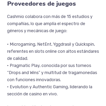
Proveedores de juegos
Cashmio colabora con más de 15 estudios y
compañías, lo que amplía el espectro de
géneros y mecánicas de juego:
• Microgaming, NetEnt, Yggdrasil y Quickspin,
referentes en slots online con altos estándares
de calidad.
• Pragmatic Play, conocida por sus torneos
“Drops and Wins” y multitud de tragamonedas
con funciones innovadoras.
• Evolution y Authentic Gaming, liderando la
sección de casino en vivo.