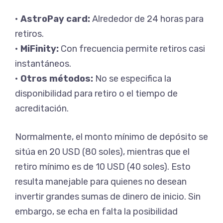
•
AstroPay card:
Alrededor de 24 horas para
retiros.
•
MiFinity:
Con frecuencia permite retiros casi
instantáneos.
•
Otros métodos:
No se especifica la
disponibilidad para retiro o el tiempo de
acreditación.
Normalmente, el monto mínimo de depósito se
sitúa en 20 USD (80 soles), mientras que el
retiro mínimo es de 10 USD (40 soles). Esto
resulta manejable para quienes no desean
invertir grandes sumas de dinero de inicio. Sin
embargo, se echa en falta la posibilidad