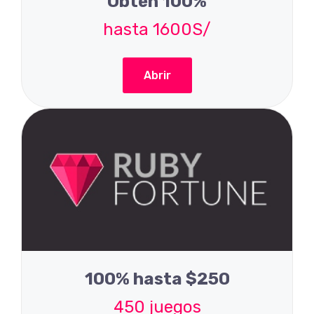
Obtén 100%
hasta 1600S/
Abrir
100% hasta $250
450 juegos