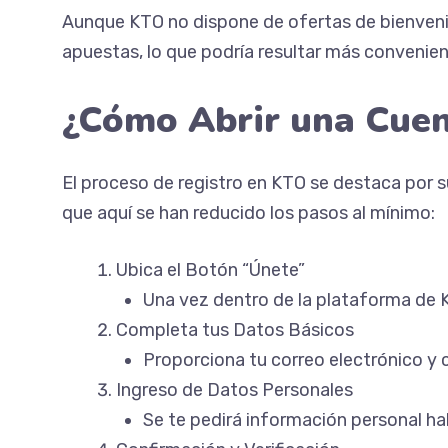
Aunque KTO no dispone de ofertas de bienvenida
apuestas, lo que podría resultar más convenien
¿Cómo Abrir una Cue
El proceso de registro en KTO se destaca por 
que aquí se han reducido los pasos al mínimo:
Ubica el Botón “Únete”
Una vez dentro de la plataforma de K
Completa tus Datos Básicos
Proporciona tu correo electrónico y 
Ingreso de Datos Personales
Se te pedirá información personal h