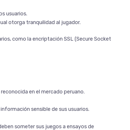
os usuarios.
ual otorga tranquilidad al jugador.
rios, como la encriptación SSL (Secure Socket
a reconocida en el mercado peruano.
 información sensible de sus usuarios.
deben someter sus juegos a ensayos de