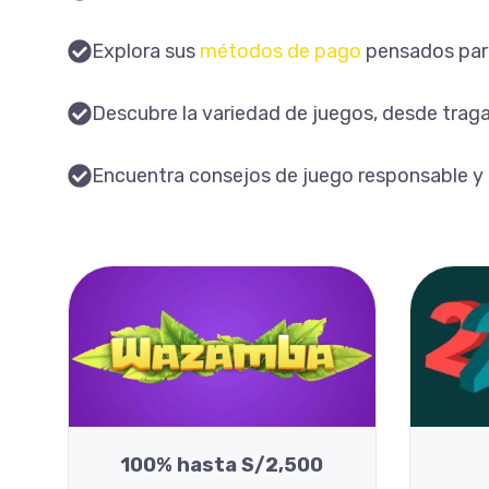
Explora sus
métodos de pago
pensados para 
Descubre la variedad de juegos, desde tra
Encuentra consejos de juego responsable y 
100% hasta S/2,500