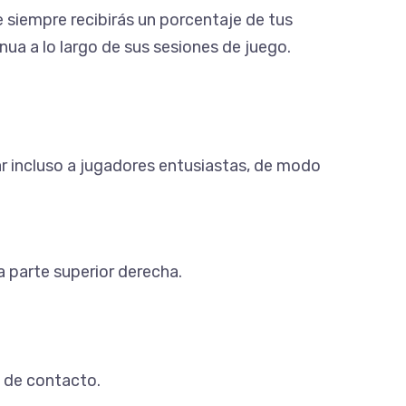
 siempre recibirás un porcentaje de tus
ua a lo largo de sus sesiones de juego.
ar incluso a jugadores entusiastas, de modo
a parte superior derecha.
 de contacto.