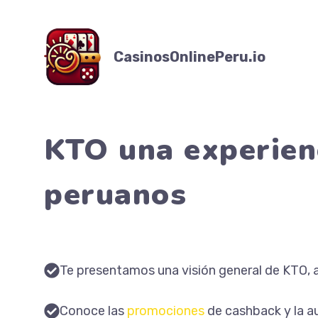
Skip
to
content
CasinosOnlinePeru.io
KTO una experienc
peruanos
Te presentamos una visión general de KTO,
Conoce las
promociones
de cashback y la au