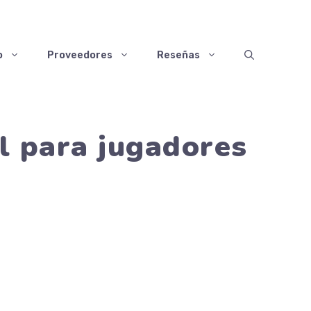
o
Proveedores
Reseñas
l para jugadores