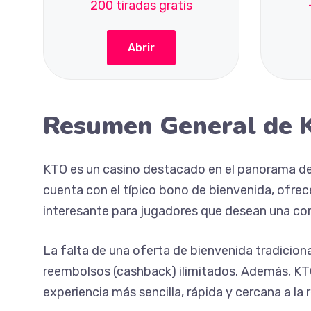
200 tiradas gratis
Abrir
Resumen General de 
KTO es un casino destacado en el panorama de l
cuenta con el típico bono de bienvenida, ofre
interesante para jugadores que desean una co
La falta de una oferta de bienvenida tradicio
reembolsos (cashback) ilimitados. Además, KTO
experiencia más sencilla, rápida y cercana a la r