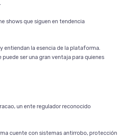
.
ame shows que siguen en tendencia
 entiendan la esencia de la plataforma.
 puede ser una gran ventaja para quienes
Curacao, un ente regulador reconocido
rma cuente con sistemas antirrobo, protección