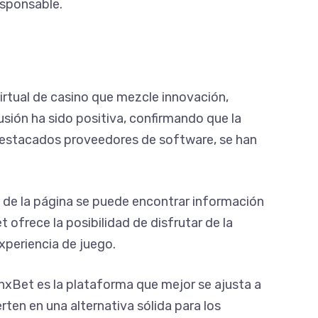
esponsable.
irtual de casino que mezcle innovación,
usión ha sido positiva, confirmando que la
 destacados proveedores de software, se han
n de la página se puede encontrar información
ofrece la posibilidad de disfrutar de la
xperiencia de juego.
ynxBet es la plataforma que mejor se ajusta a
rten en una alternativa sólida para los