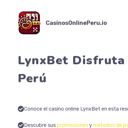
Skip
to
content
CasinosOnlinePeru.io
LynxBet Disfruta
Perú
Conoce el casino online LynxBet en esta res
Descubre sus
promociones
y
métodos de p