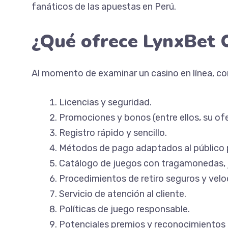
fanáticos de las apuestas en Perú.
¿Qué ofrece LynxBet 
Al momento de examinar un casino en línea, co
Licencias y seguridad.
Promociones y bonos (entre ellos, su of
Registro rápido y sencillo.
Métodos de pago adaptados al público 
Catálogo de juegos con tragamonedas, 
Procedimientos de retiro seguros y velo
Servicio de atención al cliente.
Políticas de juego responsable.
Potenciales premios y reconocimientos 