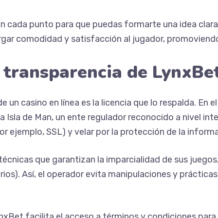
n cada punto para que puedas formarte una idea clar
gar comodidad y satisfacción al jugador, promoviendo 
y transparencia de LynxBe
 de un casino en línea es la licencia que lo respalda. En
 Isla de Man, un ente regulador reconocido a nivel inte
r ejemplo, SSL) y velar por la protección de la informa
técnicas que garantizan la imparcialidad de sus juego
os). Así, el operador evita manipulaciones y prácticas
ynxBet facilita el acceso a términos y condiciones par