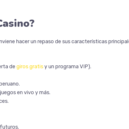
Casino?
nviene hacer un repaso de sus características principa
erta de
giros gratis
y un programa VIP).
peruano.
juegos en vivo y más.
ces.
futuros.