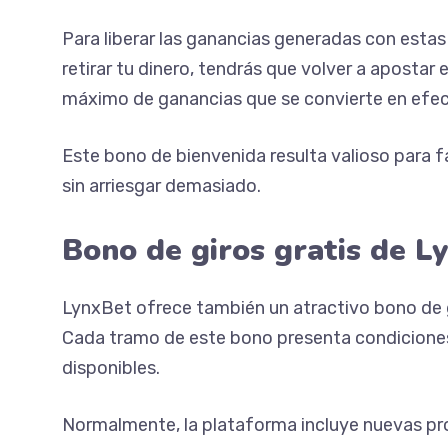
Para liberar las ganancias generadas con estas 
retirar tu dinero, tendrás que volver a aposta
máximo de ganancias que se convierte en efecti
Este bono de bienvenida resulta valioso para fa
sin arriesgar demasiado.
Bono de giros gratis de L
LynxBet ofrece también un atractivo bono de gi
Cada tramo de este bono presenta condiciones 
disponibles.
Normalmente, la plataforma incluye nuevas pro