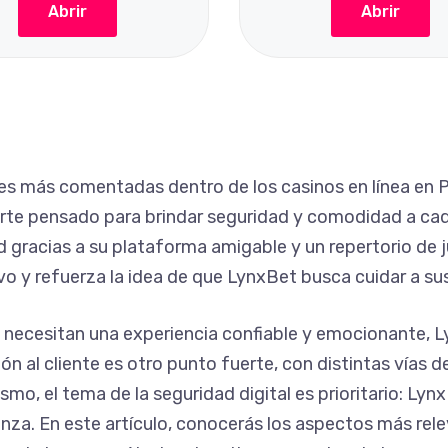
Abrir
Abrir
es más comentadas dentro de los casinos en línea en 
te pensado para brindar seguridad y comodidad a cada
 gracias a su plataforma amigable y un repertorio de j
o y refuerza la idea de que LynxBet busca cuidar a sus
ecesitan una experiencia confiable y emocionante, Ly
n al cliente es otro punto fuerte, con distintas vías d
mo, el tema de la seguridad digital es prioritario: L
ianza. En este artículo, conocerás los aspectos más r