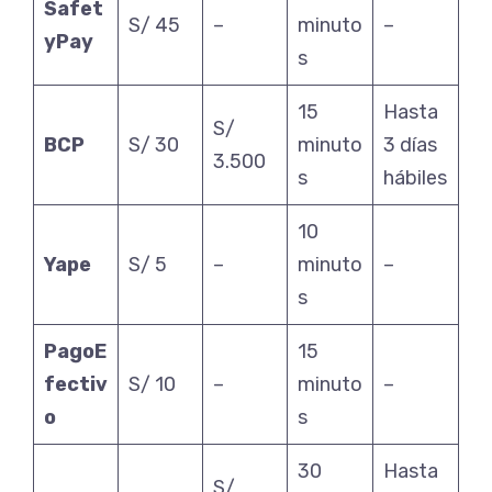
Safet
S/ 45
–
minuto
–
yPay
s
15
Hasta
S/
BCP
S/ 30
minuto
3 días
3.500
s
hábiles
10
Yape
S/ 5
–
minuto
–
s
PagoE
15
fectiv
S/ 10
–
minuto
–
o
s
30
Hasta
S/