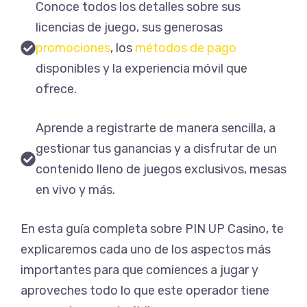
Conoce todos los detalles sobre sus
licencias de juego, sus generosas
promociones
, los
métodos de pago
disponibles y la experiencia móvil que
ofrece.
Aprende a registrarte de manera sencilla, a
gestionar tus ganancias y a disfrutar de un
contenido lleno de juegos exclusivos, mesas
en vivo y más.
En esta guía completa sobre PIN UP Casino, te
explicaremos cada uno de los aspectos más
importantes para que comiences a jugar y
aproveches todo lo que este operador tiene