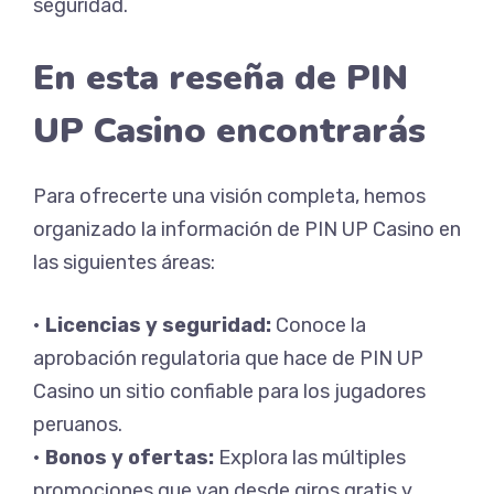
seguridad.
En esta reseña de PIN
UP Casino encontrarás
Para ofrecerte una visión completa, hemos
organizado la información de PIN UP Casino en
las siguientes áreas:
•
Licencias y seguridad:
Conoce la
aprobación regulatoria que hace de PIN UP
Casino un sitio confiable para los jugadores
peruanos.
•
Bonos y ofertas:
Explora las múltiples
promociones que van desde giros gratis y