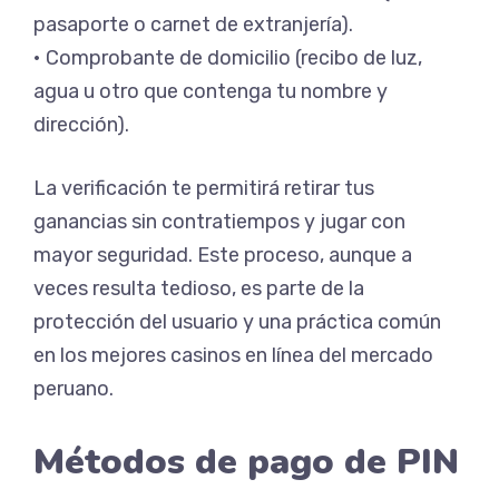
pasaporte o carnet de extranjería).
• Comprobante de domicilio (recibo de luz,
agua u otro que contenga tu nombre y
dirección).
La verificación te permitirá retirar tus
ganancias sin contratiempos y jugar con
mayor seguridad. Este proceso, aunque a
veces resulta tedioso, es parte de la
protección del usuario y una práctica común
en los mejores casinos en línea del mercado
peruano.
Métodos de pago de PIN