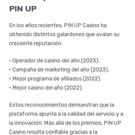
PIN UP
En los años recientes, PIN UP Casino ha
obtenido distintos galardones que avalan su
creciente reputación:
• Operador de casino del año (2023).
• Campaña de marketing del año (2023).
• Mejor programa de afiliados (2022).
• Mejor casino del año (2022).
Estos reconocimientos demuestran que la
plataforma apunta a la calidad del servicio y a
la innovación. Más allá de los premios, PIN UP
Casino resulta confiable gracias a la