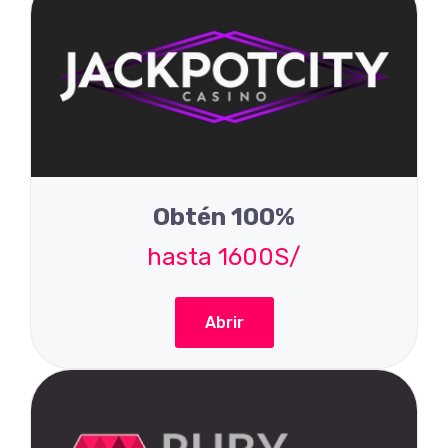
Obtén 100%
hasta 1600S/
Abrir