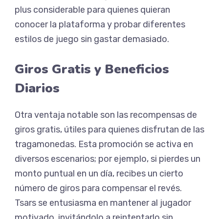
plus considerable para quienes quieran
conocer la plataforma y probar diferentes
estilos de juego sin gastar demasiado.
Giros Gratis y Beneficios
Diarios
Otra ventaja notable son las recompensas de
giros gratis, útiles para quienes disfrutan de las
tragamonedas. Esta promoción se activa en
diversos escenarios; por ejemplo, si pierdes un
monto puntual en un día, recibes un cierto
número de giros para compensar el revés.
Tsars se entusiasma en mantener al jugador
motivado, invitándolo a reintentarlo sin