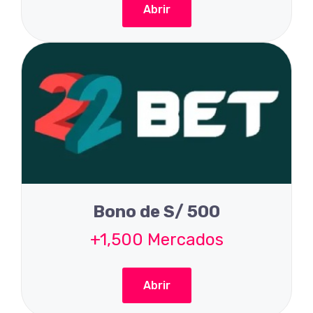
Abrir
Bono de S/ 500
+1,500 Mercados
Abrir