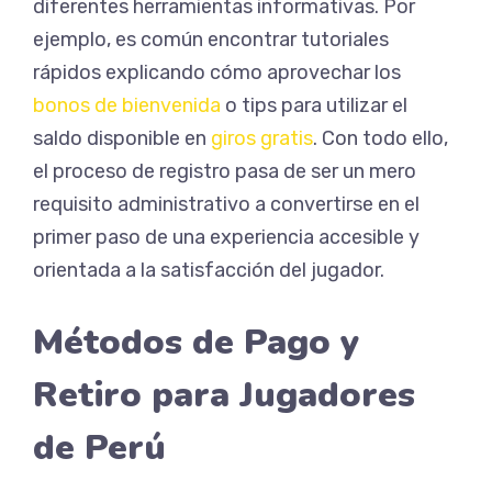
diferentes herramientas informativas. Por
ejemplo, es común encontrar tutoriales
rápidos explicando cómo aprovechar los
bonos de bienvenida
o tips para utilizar el
saldo disponible en
giros gratis
. Con todo ello,
el proceso de registro pasa de ser un mero
requisito administrativo a convertirse en el
primer paso de una experiencia accesible y
orientada a la satisfacción del jugador.
Métodos de Pago y
Retiro para Jugadores
de Perú