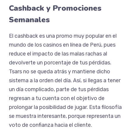
Cashback y Promociones
Semanales
El cashback es una promo muy popular en el
mundo de los casinos en línea de Perú, pues
reduce el impacto de las malas rachas al
devolverte un porcentaje de tus pérdidas.
Tsars no se queda atrás y mantiene dicho
sistema a la orden del día. Así, si llegas a tener
un día complicado, parte de tus pérdidas
regresan a tu cuenta con el objetivo de
prolongar la posibilidad de jugar. Esta filosofía
se muestra interesante, porque representa un
voto de confianza hacia el cliente.