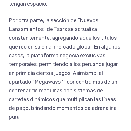
tengan espacio.
Por otra parte, la sección de “Nuevos
Lanzamientos” de Tsars se actualiza
constantemente, agregando aquellos títulos
que recién salen al mercado global. En algunos
casos, la plataforma negocia exclusivas
temporales, permitiendo a los peruanos jugar
en primicia ciertos juegos. Asimismo, el
apartado “Megaways™” concentra más de un
centenar de máquinas con sistemas de
carretes dinámicos que multiplican las líneas
de pago, brindando momentos de adrenalina
pura.