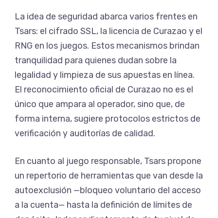
La idea de seguridad abarca varios frentes en
Tsars: el cifrado SSL, la licencia de Curazao y el
RNG en los juegos. Estos mecanismos brindan
tranquilidad para quienes dudan sobre la
legalidad y limpieza de sus apuestas en línea.
El reconocimiento oficial de Curazao no es el
único que ampara al operador, sino que, de
forma interna, sugiere protocolos estrictos de
verificación y auditorías de calidad.
En cuanto al juego responsable, Tsars propone
un repertorio de herramientas que van desde la
autoexclusión —bloqueo voluntario del acceso
a la cuenta— hasta la definición de límites de