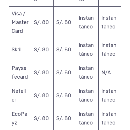
Visa /
Instan
Instan
Master
S/. 80
S/. 80
táneo
táneo
Card
Instan
Instan
Skrill
S/. 80
S/. 80
táneo
táneo
Paysa
Instan
S/. 80
S/. 80
N/A
fecard
táneo
Netell
Instan
Instan
S/. 80
S/. 80
er
táneo
táneo
EcoPa
Instan
Instan
S/. 80
S/. 80
yz
táneo
táneo