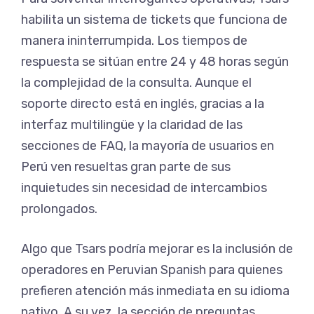
habilita un sistema de tickets que funciona de
manera ininterrumpida. Los tiempos de
respuesta se sitúan entre 24 y 48 horas según
la complejidad de la consulta. Aunque el
soporte directo está en inglés, gracias a la
interfaz multilingüe y la claridad de las
secciones de FAQ, la mayoría de usuarios en
Perú ven resueltas gran parte de sus
inquietudes sin necesidad de intercambios
prolongados.
Algo que Tsars podría mejorar es la inclusión de
operadores en Peruvian Spanish para quienes
prefieren atención más inmediata en su idioma
nativo. A su vez, la sección de preguntas