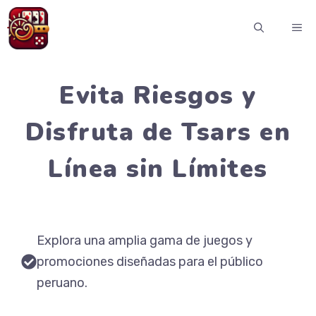
Skip
Me
to
content
Evita Riesgos y
Disfruta de Tsars en
Línea sin Límites
Explora una amplia gama de juegos y
promociones diseñadas para el público
peruano.