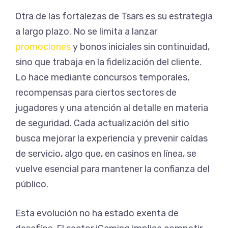
Otra de las fortalezas de Tsars es su estrategia
a largo plazo. No se limita a lanzar
promociones
y bonos iniciales sin continuidad,
sino que trabaja en la fidelización del cliente.
Lo hace mediante concursos temporales,
recompensas para ciertos sectores de
jugadores y una atención al detalle en materia
de seguridad. Cada actualización del sitio
busca mejorar la experiencia y prevenir caídas
de servicio, algo que, en casinos en línea, se
vuelve esencial para mantener la confianza del
público.
Esta evolución no ha estado exenta de