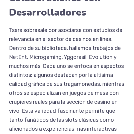
Desarrolladores
Tsars sobresale por asociarse con estudios de
relevancia en el sector de casinos en línea.
Dentro de su biblioteca, hallamos trabajos de
NetEnt, Microgaming, Yggdrasil, Evolution y
muchos más. Cada uno se enfoca en aspectos
distintos: algunos destacan por la altísima
calidad gráfica de sus tragamonedas, mientras
otros se especializan en juegos de mesa con
crupieres reales para la sección de casino en
vivo. Esta variedad fascinante permite que
tanto fanáticos de las slots clásicas como
aficionados a experiencias más interactivas