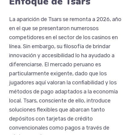
Enfoque de Tsars
La aparición de Tsars se remonta a 2026, año
en el que se presentaron numerosos
competidores en el sector de los casinos en
línea. Sin embargo, su filosofía de brindar
innovación y accesibilidad lo ha ayudado a
diferenciarse. El mercado peruano es
particularmente exigente, dado que los
jugadores aquí valoran la confiabilidad y los
métodos de pago adaptados a la economía
local. Tsars, consciente de ello, introduce
soluciones flexibles que abarcan tanto
depósitos con tarjetas de crédito
convencionales como pagos a través de