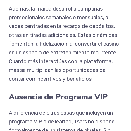
Además, la marca desarrolla campañas
promocionales semanales o mensuales, a
veces centradas en la recarga de depósitos,
otras en tiradas adicionales. Estas dinámicas
fomentan la fidelización, al convertir el casino
en un espacio de entretenimiento recurrente.
Cuanto más interactúes con la plataforma,
más se multiplican las oportunidades de
contar con incentivos y beneficios.
Ausencia de Programa VIP
A diferencia de otras casas que incluyen un
programa VIP o de lealtad, Tsars no dispone
formalmente de un sistema de niveles. Sin