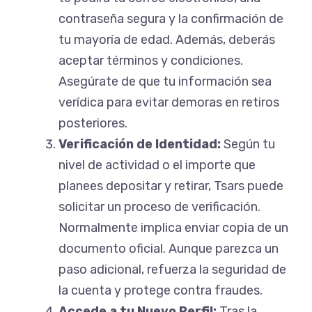
contraseña segura y la confirmación de
tu mayoría de edad. Además, deberás
aceptar términos y condiciones.
Asegúrate de que tu información sea
verídica para evitar demoras en retiros
posteriores.
Verificación de Identidad:
Según tu
nivel de actividad o el importe que
planees depositar y retirar, Tsars puede
solicitar un proceso de verificación.
Normalmente implica enviar copia de un
documento oficial. Aunque parezca un
paso adicional, refuerza la seguridad de
la cuenta y protege contra fraudes.
Accede a tu Nuevo Perfil:
Tras la