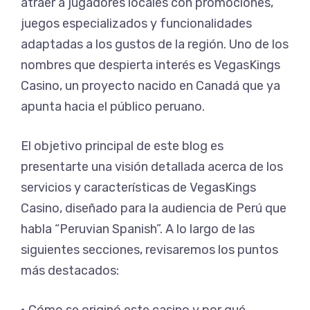
atraer a jugadores locales con promociones,
juegos especializados y funcionalidades
adaptadas a los gustos de la región. Uno de los
nombres que despierta interés es VegasKings
Casino, un proyecto nacido en Canadá que ya
apunta hacia el público peruano.
El objetivo principal de este blog es
presentarte una visión detallada acerca de los
servicios y características de VegasKings
Casino, diseñado para la audiencia de Perú que
habla “Peruvian Spanish”. A lo largo de las
siguientes secciones, revisaremos los puntos
más destacados:
• Cómo se originó este casino y por qué