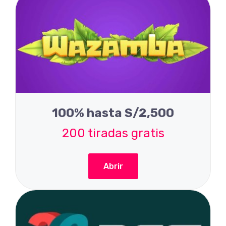
100% hasta S/2,500
200 tiradas gratis
Abrir