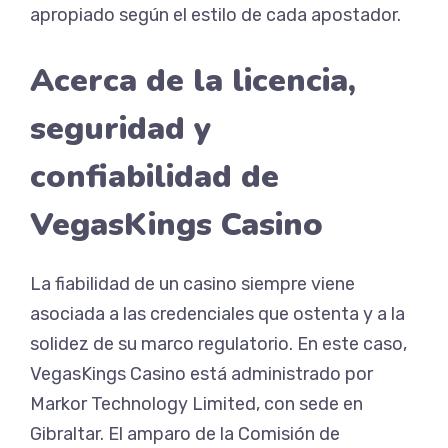
apropiado según el estilo de cada apostador.
Acerca de la licencia,
seguridad y
confiabilidad de
VegasKings Casino
La fiabilidad de un casino siempre viene
asociada a las credenciales que ostenta y a la
solidez de su marco regulatorio. En este caso,
VegasKings Casino está administrado por
Markor Technology Limited, con sede en
Gibraltar. El amparo de la Comisión de