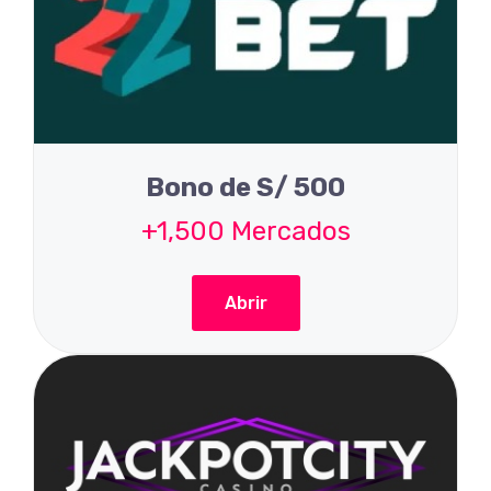
Bono de S/ 500
+1,500 Mercados
Abrir