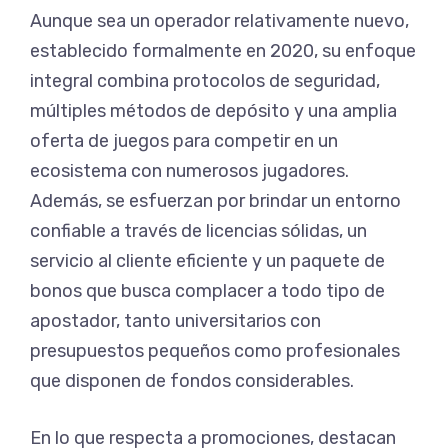
Aunque sea un operador relativamente nuevo,
establecido formalmente en 2020, su enfoque
integral combina protocolos de seguridad,
múltiples métodos de depósito y una amplia
oferta de juegos para competir en un
ecosistema con numerosos jugadores.
Además, se esfuerzan por brindar un entorno
confiable a través de licencias sólidas, un
servicio al cliente eficiente y un paquete de
bonos que busca complacer a todo tipo de
apostador, tanto universitarios con
presupuestos pequeños como profesionales
que disponen de fondos considerables.
En lo que respecta a promociones, destacan