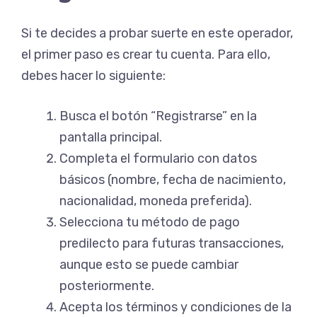
Si te decides a probar suerte en este operador,
el primer paso es crear tu cuenta. Para ello,
debes hacer lo siguiente:
Busca el botón “Registrarse” en la
pantalla principal.
Completa el formulario con datos
básicos (nombre, fecha de nacimiento,
nacionalidad, moneda preferida).
Selecciona tu método de pago
predilecto para futuras transacciones,
aunque esto se puede cambiar
posteriormente.
Acepta los términos y condiciones de la