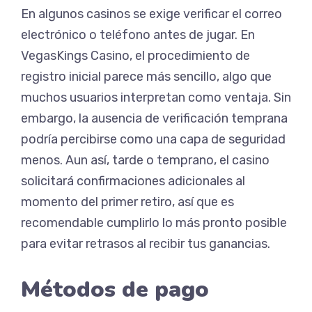
En algunos casinos se exige verificar el correo
electrónico o teléfono antes de jugar. En
VegasKings Casino, el procedimiento de
registro inicial parece más sencillo, algo que
muchos usuarios interpretan como ventaja. Sin
embargo, la ausencia de verificación temprana
podría percibirse como una capa de seguridad
menos. Aun así, tarde o temprano, el casino
solicitará confirmaciones adicionales al
momento del primer retiro, así que es
recomendable cumplirlo lo más pronto posible
para evitar retrasos al recibir tus ganancias.
Métodos de pago