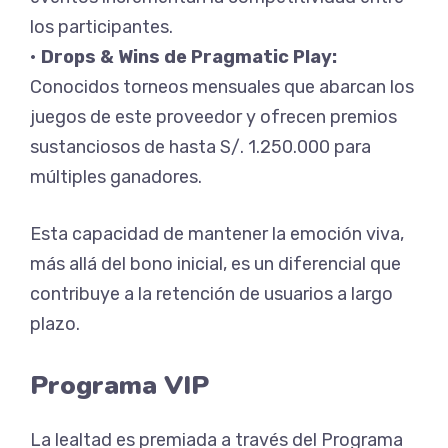
los participantes.
•
Drops & Wins de Pragmatic Play:
Conocidos torneos mensuales que abarcan los
juegos de este proveedor y ofrecen premios
sustanciosos de hasta S/. 1.250.000 para
múltiples ganadores.
Esta capacidad de mantener la emoción viva,
más allá del bono inicial, es un diferencial que
contribuye a la retención de usuarios a largo
plazo.
Programa VIP
La lealtad es premiada a través del Programa