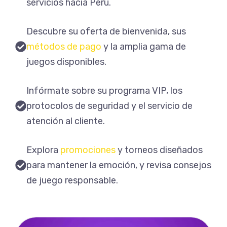
servicios hacia Perú.
Descubre su oferta de bienvenida, sus
métodos de pago
y la amplia gama de
juegos disponibles.
Infórmate sobre su programa VIP, los
protocolos de seguridad y el servicio de
atención al cliente.
Explora
promociones
y torneos diseñados
para mantener la emoción, y revisa consejos
de juego responsable.