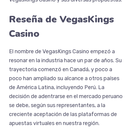
Reseña de VegasKings
Casino
El nombre de VegasKings Casino empezó a
resonar en la industria hace un par de años. Su
trayectoria comenzó en Canadá, y poco a
poco han ampliado su alcance a otros países
de América Latina, incluyendo Perú. La
decisión de adentrarse en el mercado peruano
se debe, según sus representantes, a la
creciente aceptación de las plataformas de
apuestas virtuales en nuestra región.