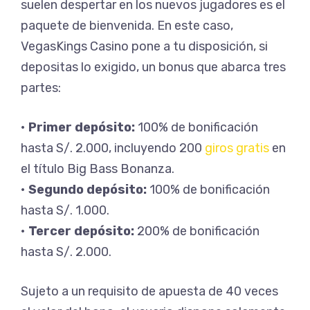
suelen despertar en los nuevos jugadores es el
paquete de bienvenida. En este caso,
VegasKings Casino pone a tu disposición, si
depositas lo exigido, un bonus que abarca tres
partes:
•
Primer depósito:
100% de bonificación
hasta S/. 2.000, incluyendo 200
giros gratis
en
el título Big Bass Bonanza.
•
Segundo depósito:
100% de bonificación
hasta S/. 1.000.
•
Tercer depósito:
200% de bonificación
hasta S/. 2.000.
Sujeto a un requisito de apuesta de 40 veces