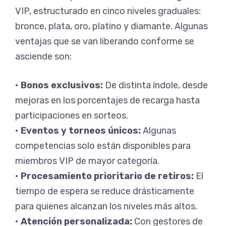
VIP, estructurado en cinco niveles graduales:
bronce, plata, oro, platino y diamante. Algunas
ventajas que se van liberando conforme se
asciende son:
•
Bonos exclusivos:
De distinta índole, desde
mejoras en los porcentajes de recarga hasta
participaciones en sorteos.
•
Eventos y torneos únicos:
Algunas
competencias solo están disponibles para
miembros VIP de mayor categoría.
•
Procesamiento prioritario de retiros:
El
tiempo de espera se reduce drásticamente
para quienes alcanzan los niveles más altos.
•
Atención personalizada:
Con gestores de